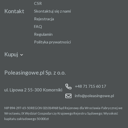
CSR
Kontakt
Skontaktuj się z nami
Rejestracja
FAQ
Regulamin
Polityka prywatności
Kupuj
Samochody
Naczepy i
Autobusy
Maszyny
Poleasingowe.pl Sp. z o.o.
przyczepy
przemysło
+48 71 715 60 17
ul. Lipowa 2
55-300 Komorniki
info@poleasingowe.pl
NIP 894-297-65-50
REGON 021014968
Sąd Rejonowy dla Wrocławia-Fabrycznej we
Wrocławiu, IX Wydział Gospodarczy Krajowego Rejestru Sądowego;
Wysokość
kapitału zakładowego 50 000 zł