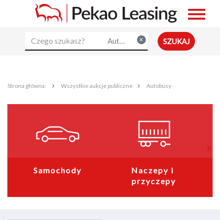
×
Autobusy
Strona główna:
Wszystkie aukcje publiczne
Autobusy
Samochody
Naczepy i 
przyczepy