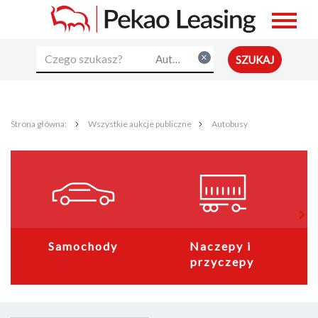
×
Autobusy
Strona główna:
Wszystkie aukcje publiczne
Autobusy
Samochody
Naczepy i 
przyczepy