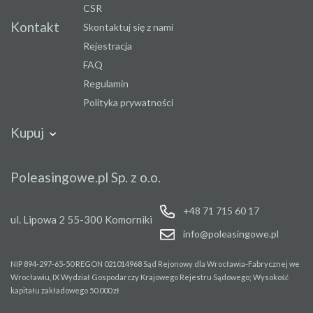
CSR
Kontakt
Skontaktuj się z nami
Rejestracja
FAQ
Regulamin
Polityka prywatności
Kupuj
Samochody
Naczepy i
Autobusy
Maszyny
Poleasingowe.pl Sp. z o.o.
przyczepy
przemysło
+48 71 715 60 17
ul. Lipowa 2
55-300 Komorniki
info@poleasingowe.pl
NIP 894-297-65-50
REGON 021014968
Sąd Rejonowy dla Wrocławia-Fabrycznej we
Wrocławiu, IX Wydział Gospodarczy Krajowego Rejestru Sądowego;
Wysokość
kapitału zakładowego 50 000 zł